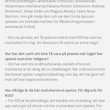
idrottsutbildningen i amerikansk fotboll på Celsiusskolan,
tillsammans med lärarna/tränarna Robert Johansson, Andreas
Ehrenreich, Johan Sedin och Magnus Alnesjö, fanns Nova
Nyström. Hon går tredje året och var den första tjej som
spelade och startade matcher för Riksidrottsgymnasiet i
amerikansk fotboll.
– Det var jättekul, att få spela en match med RIG har varit en
motivation för mig. Att dessutom få starta var extra roligt!
Hur har det varit att inte få vara på planen när laget har
spelat matcher tidigare?
– Det har varit lite småfrustrerande, särskilt eftersom
matcherna är en viktig del av utbildningen. När vi dessutom inte
har kunnat spelas i ungdomslandslag som tjej, det har gjort att
man lätt kan tappa motivationen.
Hur viktiga är de här matcherna ni spelar, för dig och för
RIG?
– För RIG är de jätteviktiga, det handlar om utveckling, att visa
upp vad vi gör på skolan och hur vi utvecklas som spelare. För