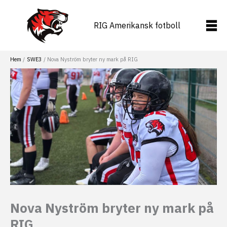
Hoppa
till
RIG Amerikansk fotboll
innehåll
Hem
SWE3
Nova Nyström bryter ny mark på RIG
Nova Nyström bryter ny mark på
RIG