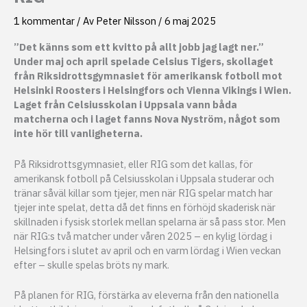
1 kommentar
/ Av
Peter Nilsson
/
6 maj 2025
”Det känns som ett kvitto på allt jobb jag lagt ner.”
Under maj och april spelade Celsius Tigers, skollaget
från Riksidrottsgymnasiet för amerikansk fotboll mot
Helsinki Roosters i Helsingfors och Vienna Vikings i Wien.
Laget från Celsiusskolan i Uppsala vann båda
matcherna och i laget fanns Nova Nyström, något som
inte hör till vanligheterna.
På Riksidrottsgymnasiet, eller RIG som det kallas, för
amerikansk fotboll på Celsiusskolan i Uppsala studerar och
tränar såväl killar som tjejer, men när RIG spelar match har
tjejer inte spelat, detta då det finns en förhöjd skaderisk när
skillnaden i fysisk storlek mellan spelarna är så pass stor. Men
när RIG:s två matcher under våren 2025 – en kylig lördag i
Helsingfors i slutet av april och en varm lördag i Wien veckan
efter – skulle spelas bröts ny mark.
På planen för RIG, förstärka av eleverna från den nationella