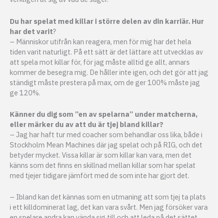
Du har spelat med killar i större delen av din karriär. Hur
har det varit
?
– Människor utifrån kan reagera, men för mig har det hela
tiden varit naturligt. På ett sätt är det lättare att utvecklas av
att spela mot killar för, för jag måste alltid ge allt, annars
kommer de besegra mig. De håller inte igen, och det gör att jag
ständigt måste prestera på max, om de ger 100% måste jag
ge 120%.
Känner du dig som ”en av spelarna” under matcherna,
eller märker du av att du är tjej bland killar?
– Jag har haft tur med coacher som behandlar oss lika, både i
Stockholm Mean Machines där jag spelat och på RIG, och det
betyder mycket. Vissa killar är som killar kan vara, men det
känns som det finns en skillnad mellan killar som har spelat
med tjejer tidigare jämfört med de som inte har gjort det.
– Ibland kan det kännas som en utmaning att som tjej ta plats
i ett killdominerat lag, det kan vara svårt. Men jag försöker vara
en spelare andra kan vända sig till och att leda på det sättet.