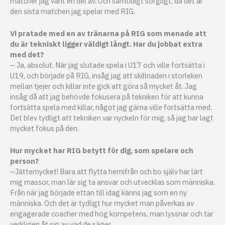
matcher jag varit en del av. Och samtidigt sorgligt, då det är
den sista matchen jag spelar med RIG.
Vi pratade med en av tränarna på RIG som menade att
du är tekniskt ligger väldigt långt. Har du jobbat extra
med det?
– Ja, absolut. När jag slutade spela i U17 och ville fortsätta i
U19, och började på RIG, insåg jag att skillnaden i storleken
mellan tjejer och killar inte gick att göra så mycket åt. Jag
insåg då att jag behövde fokusera på tekniken för att kunna
fortsätta spela med killar, något jag gärna ville fortsätta med.
Det blev tydligt att tekniken var nyckeln för mig, så jag har lagt
mycket fokus på den.
Hur mycket har RIG betytt för dig, som spelare och
person?
–Jättemycket! Bara att flytta hemifrån och bo själv har lärt
mig massor, man lär sig ta ansvar och utvecklas som människa.
Från när jag började ettan till idag känns jag som en ny
människa. Och det är tydligt hur mycket man påverkas av
engagerade coacher med hög kompetens, man lyssnar och tar
verkligen åt sig av vad de säger.