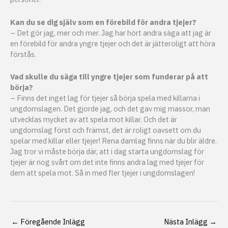
Kan du se dig själv som en förebild för andra tjejer?
– Det gör jag, mer och mer. Jag har hört andra säga att jag är
en förebild för andra yngre tjejer och det är jätteroligt att höra
förstås.
Vad skulle du säga till yngre tjejer som funderar på att
börja?
– Finns det inget lag för tjejer så börja spela med killarna i
ungdomslagen. Det gjorde jag, och det gav mig massor, man
utvecklas mycket av att spela mot killar. Och det är
ungdomslag först och främst, det är roligt oavsett om du
spelar med killar eller tjejer! Rena damlag finns när du blir äldre.
Jag tror vi måste börja där, att i dag starta ungdomslag för
tjejer är nog svårt om det inte finns andra lag med tjejer för
dem att spela mot. Så in med fler tjejer i ungdomslagen!
←
Föregående Inlägg
Nästa Inlägg
→