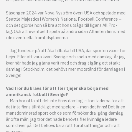
Säsongen 2024 var Nova Nyström över i USA och spelade med
Seattle Majestics i Women’s National Football Conference –
och det gjorde hon så bra att hon utsågs till ligans All Pro-
lag. Och att eventuellt spela på andra sidan Atlanten finns med
i de eventuella framtidsplanerna.
– Jag funderar på att åka tillbaka till USA, där sporten växer för
tjejer. Eller att vara kvar i Sverige och spela med damlag. Är jag
kvar här hade jag gärna varit med och dragit igång ett starkt
damlag i Stockholm, det behövs mer motstånd för damlagen i
Sverige!
Vad tror du krävs för att fler tjejer ska börja med
amerikansk fotboll i Sverige?
– Man hör ofta att det inte finns damlag i storstäderna för att
det inte finns tillräckligt med spelare – men det finns! Det är en
mansdominerad sport och de som försöker dra igång damlag
är ofta män, jag tror det hade behövts fler kvinnliga ledare
som driver på. Det behövs bara rätt förutsättningar och rätt
personer.