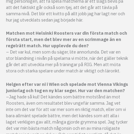
mig personligen, att få spela matcherna är ett slags bevis på
att det faktiskt går också som tjej, att det går att tävla på
samma nivå. Det blir ett kvitto på allt jobb jag har lagt ner och
hur jag utvecklats sedan jag började här.
Matchen mot Helsinki Roosters var din första match och
första start, men det blev mer av en scrimmage än en
regelrätt match. Hur upplevde du den?
– Det var kul, men som du säger, lite annorlunda. Det var en
stor blandning i nivån på spelarna vi mötte, när det gäller teknik
går det att utveckla mer på träningar på RIG. Men att möta
stora och starka spelare under match är viktigt och lärorikt.
Helgen efter var ni i Wien och spelade mot Vienna Vikings
juniorlag och tog en ny klar seger. Hur var den matchen?
–Jag hade så kul! Det kändes som bättre motstånd än mot
Roosters, även om resultatet blev ungefär samma. Jag vet
inte om det var för att var mer som en riktig match, eller om vi
bara allmänt spelade bättre, men det kändes som att alla i
laget verkligen gav allt, många gjorde grymma spel. Jag tycker
det var min bästa match någonsin och en av mina roligaste