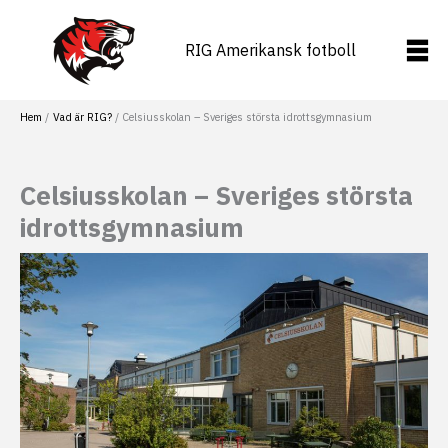
Hoppa
till
RIG Amerikansk fotboll
innehåll
Hem
Vad är RIG?
Celsiusskolan – Sveriges största idrottsgymnasium
Celsiusskolan – Sveriges största
idrottsgymnasium