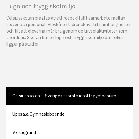
Lugn och trygg skolmiljö
Celsiusskolan präglas av ett respektfullt samarbete mellan
elever och personal. Elevkåren bidrar aktivt till samhörigheten
och till att eleverna mår bra genom de trivselaktiviteter som
anordnas. Skolan har en lugn och trygg skolmiljö där fokus
ligger på studier.
Celsiusskolan – Sveriges största idrottsgymnasium
Uppsala Gymnasieboende
Värdegrund