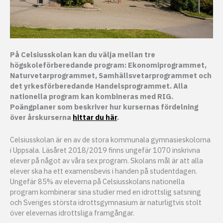
På Celsiusskolan kan du välja mellan tre
högskoleförberedande program: Ekonomiprogrammet,
Naturvetarprogrammet, Samhällsvetarprogrammet och
det yrkesförberedande Handelsprogrammet. Alla
nationella program kan kombineras med RIG.
Poängplaner som beskriver hur kursernas fördelning
över årskurserna
hittar du här
.
Celsiusskolan är en av de stora kommunala gymnasieskolorna
i Uppsala. Läsåret 2018/2019 finns ungefär 1070 inskrivna
elever på något av våra sex program. Skolans mål är att alla
elever ska ha ett examensbevis i handen på studentdagen.
Ungefär 85% av eleverna på Celsiusskolans nationella
program kombinerar sina studier med en idrottslig satsning
och Sveriges största idrottsgymnasium är naturligtvis stolt
över elevernas idrottsliga framgångar.