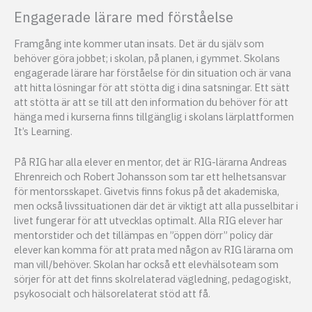
Engagerade lärare med förståelse
Framgång inte kommer utan insats. Det är du själv som
behöver göra jobbet; i skolan, på planen, i gymmet. Skolans
engagerade lärare har förståelse för din situation och är vana
att hitta lösningar för att stötta dig i dina satsningar. Ett sätt
att stötta är att se till att den information du behöver för att
hänga med i kurserna finns tillgänglig i skolans lärplattformen
It’s Learning.
På RIG har alla elever en mentor, det är RIG-lärarna Andreas
Ehrenreich och Robert Johansson som tar ett helhetsansvar
för mentorsskapet. Givetvis finns fokus på det akademiska,
men också livssituationen där det är viktigt att alla pusselbitar i
livet fungerar för att utvecklas optimalt. Alla RIG elever har
mentorstider och det tillämpas en ”öppen dörr” policy där
elever kan komma för att prata med någon av RIG lärarna om
man vill/behöver. Skolan har också ett elevhälsoteam som
sörjer för att det finns skolrelaterad vägledning, pedagogiskt,
psykosocialt och hälsorelaterat stöd att få.