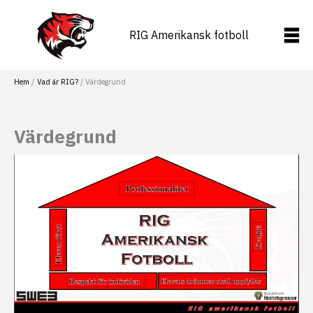
Hoppa
till
RIG Amerikansk fotboll
innehåll
Hem
Vad är RIG?
Värdegrund
Värdegrund