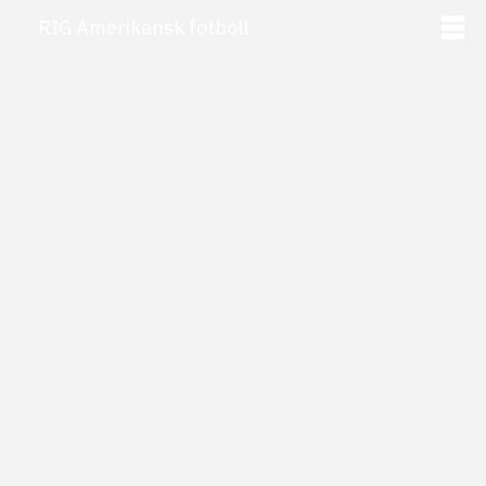
Hoppa
RIG Amerikansk fotboll
till
innehåll