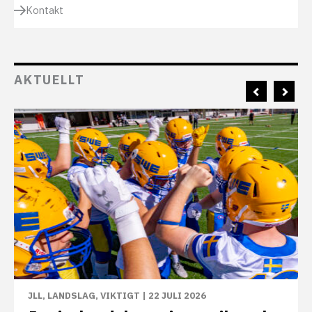
Kontakt
AKTUELLT
JLL
,
LANDSLAG
,
VIKTIGT
|
22 JULI 2026