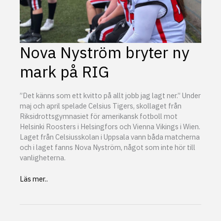
Nova Nyström bryter ny
mark på RIG
”Det känns som ett kvitto på allt jobb jag lagt ner.” Under
maj och april spelade Celsius Tigers, skollaget från
Riksidrottsgymnasiet för amerikansk fotboll mot
Helsinki Roosters i Helsingfors och Vienna Vikings i Wien.
Laget från Celsiusskolan i Uppsala vann båda matcherna
och i laget fanns Nova Nyström, något som inte hör till
vanligheterna.
Nova
Läs mer..
Nyström
bryter
ny
mark