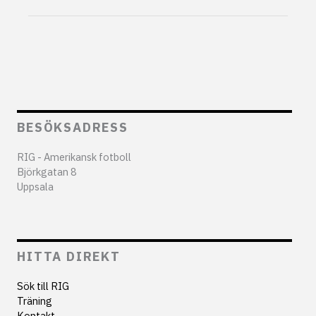
bara
tro
på
det”
BESÖKSADRESS
RIG - Amerikansk fotboll
Björkgatan 8
Uppsala
HITTA DIREKT
Sök till RIG
Träning
Kontakt