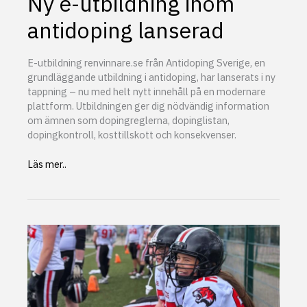
Ny e-utbildning inom
antidoping lanserad
E-utbildning renvinnare.se från Antidoping Sverige, en
grundläggande utbildning i antidoping, har lanserats i ny
tappning – nu med helt nytt innehåll på en modernare
plattform. Utbildningen ger dig nödvändig information
om ämnen som dopingreglerna, dopinglistan,
dopingkontroll, kosttillskott och konsekvenser.
Ny
Läs mer..
e-
utbildning
inom
antidoping
lanserad