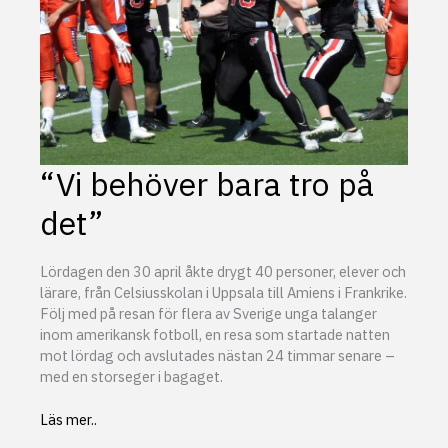
“Vi behöver bara tro på
det”
Lördagen den 30 april åkte drygt 40 personer, elever och
lärare, från Celsiusskolan i Uppsala till Amiens i Frankrike.
Följ med på resan för flera av Sverige unga talanger
inom amerikansk fotboll, en resa som startade natten
mot lördag och avslutades nästan 24 timmar senare –
med en storseger i bagaget.
“Vi
Läs mer..
behöver