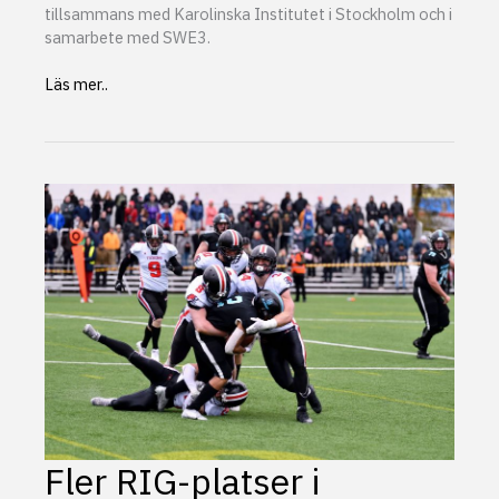
tillsammans med Karolinska Institutet i Stockholm och i
samarbete med SWE3.
Ny
Läs mer..
studie
undersöker
pupillens
roll
vid
diagnos
av
hjärnskakning
Fler RIG-platser i