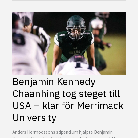
juli–
7
augusti
–
det
här
gäller
under
sommaren
Benjamin Kennedy
Chaanhing tog steget till
USA – klar för Merrimack
University
Anders Hermodssons stipendium hjälpte Benjamin