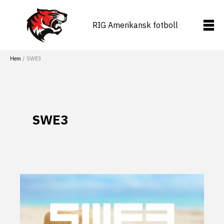
Hoppa
till
RIG Amerikansk fotboll
innehåll
Hem
SWE3
SWE3