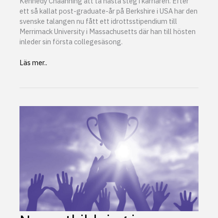
Kennedy Chaanhing att ta nästa steg i karriären. Efter
ett så kallat post-graduate-år på Berkshire i USA har den
svenske talangen nu fått ett idrottsstipendium till
Merrimack University i Massachusetts där han till hösten
inleder sin första collegesäsong.
Benjamin
Läs mer..
Kennedy
Chaanhing
tog
steget
till
USA
–
klar
för
Merrimack
University