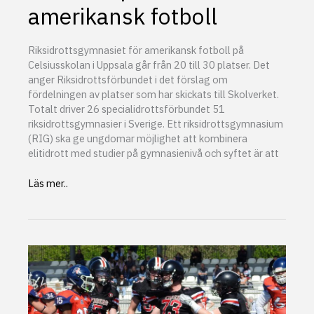
amerikansk fotboll
Riksidrottsgymnasiet för amerikansk fotboll på
Celsiusskolan i Uppsala går från 20 till 30 platser. Det
anger Riksidrottsförbundet i det förslag om
fördelningen av platser som har skickats till Skolverket.
Totalt driver 26 specialidrottsförbundet 51
riksidrottsgymnasier i Sverige. Ett riksidrottsgymnasium
(RIG) ska ge ungdomar möjlighet att kombinera
elitidrott med studier på gymnasienivå och syftet är att
Fler
Läs mer..
RIG-
platser
i
amerikansk
fotboll