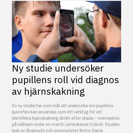
på
RIG
Ny studie undersöker
pupillens roll vid diagnos
av hjärnskakning
En ny studie har som mål att undersöka om pupillens
ljusreflex kan användas som ett verktyg för att
identifiera hjärnskakning direkt efter skada – exempelvis
på sidlinjen under en match i amerikansk fotboll. Studien
leds av Brainsafe och universitetet Notre Dame