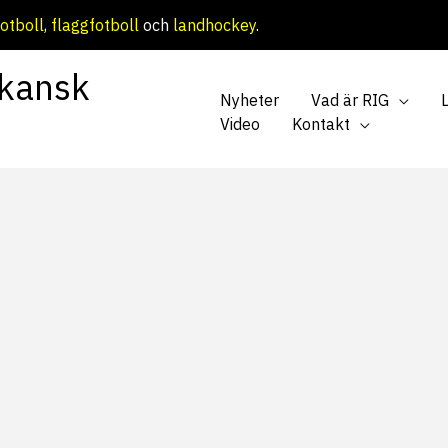
otboll
,
flaggfotboll
och
landhockey
.
kansk
Nyheter
Vad är RIG
Video
Kontakt