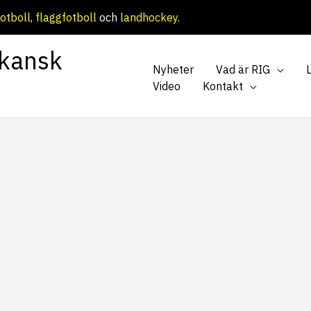
otboll
,
flaggfotboll
och
landhockey
.
kansk
Nyheter
Vad är RIG
Video
Kontakt