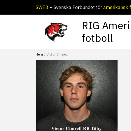
Hoppa
SWE3
– Svenska Förbundet för
amerikansk f
till
innehåll
RIG Ameri
fotboll
Hem
Victor Cimrell