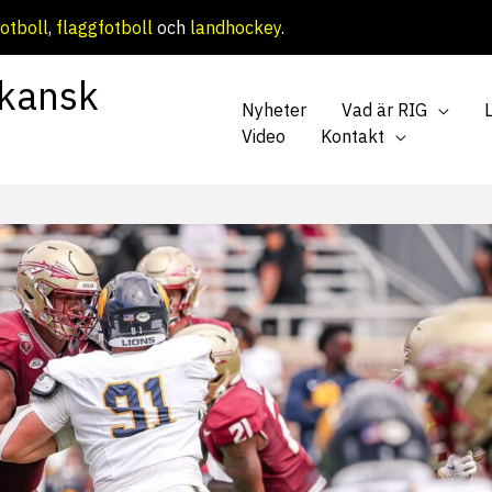
otboll
,
flaggfotboll
och
landhockey
.
kansk
Nyheter
Vad är RIG
Video
Kontakt
s