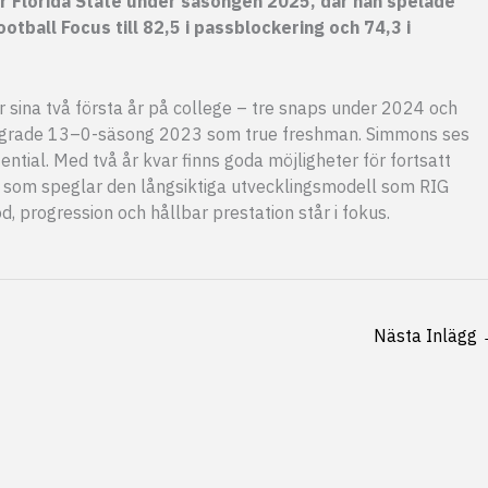
ör Florida State under säsongen 2025, där han spelade
otball Focus till 82,5 i passblockering och 74,3 i
 sina två första år på college – tre snaps under 2024 och
esegrade 13–0-säsong 2023 som true freshman. Simmons ses
tial. Med två år kvar finns goda möjligheter för fortsatt
ot som speglar den långsiktiga utvecklingsmodell som RIG
, progression och hållbar prestation står i fokus.
Nästa Inlägg