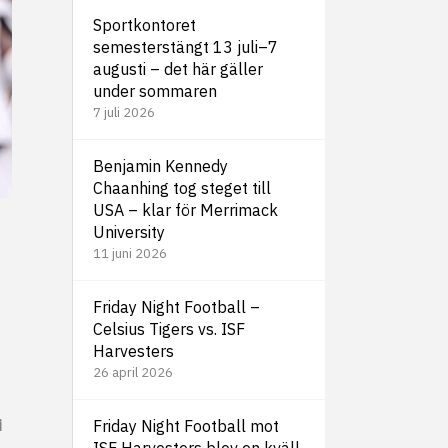
Sportkontoret
semesterstängt 13 juli–7
augusti – det här gäller
under sommaren
7 juli 2026
Benjamin Kennedy
Chaanhing tog steget till
USA – klar för Merrimack
University
11 juni 2026
Friday Night Football –
Celsius Tigers vs. ISF
Harvesters
26 april 2026
i
Friday Night Football mot
ISF Harvesters blev en kväll