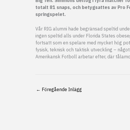
Big Ten. Simmons deltog i fyra matcher f
totalt 81 snaps, och betygsattes av Pro Fo
springspelet.
Vår RIG alumni hade begränsad speltid under
ingen speltid alls under Florida States ob
fortsatt som en spelare med mycket hög poten
fysisk, teknisk och taktisk utveckling – någ
Amerikansk Fotboll arbetar efter, där tålamod
←
Föregående Inlägg