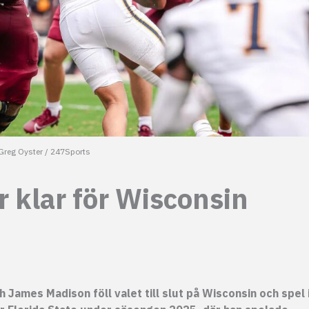
Greg Oyster / 247Sports
 klar för Wisconsin
James Madison föll valet till slut på Wisconsin och spel 