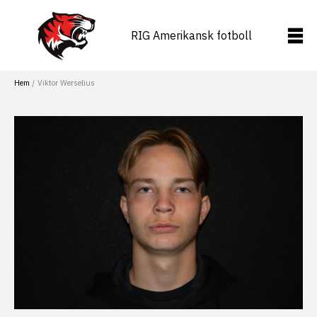
Hoppa
till
RIG Amerikansk fotboll
innehåll
Hem
Viktor Werselius