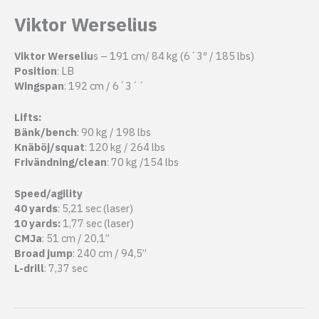
Viktor Werselius
Viktor Werseliu
s – 191 cm/ 84 kg (6´3″ / 185 lbs)
Position
: LB
Wingspan
: 192 cm / 6´3´´
Lifts:
Bänk/bench
: 90 kg / 198 lbs
Knäböj/squat
: 120 kg / 264 lbs
Frivändning/clean
: 70 kg /154 lbs
Speed/agility
40 yards
: 5,21 sec (laser)
10 yards:
1,77 sec (laser)
CMJa
: 51 cm / 20,1”
Broad jump
: 240 cm / 94,5”
L-drill
: 7,37 sec