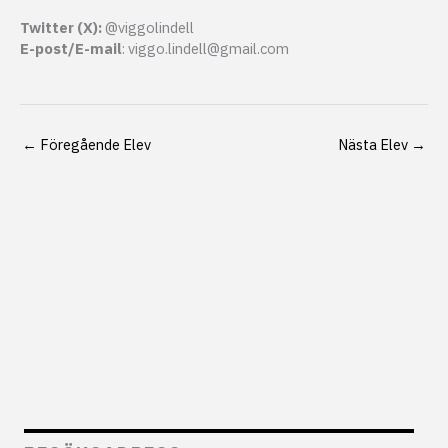
Twitter (X):
@viggolindell
E-post/E-mail
: viggo.lindell@gmail.com
←
Föregående Elev
Nästa Elev
→