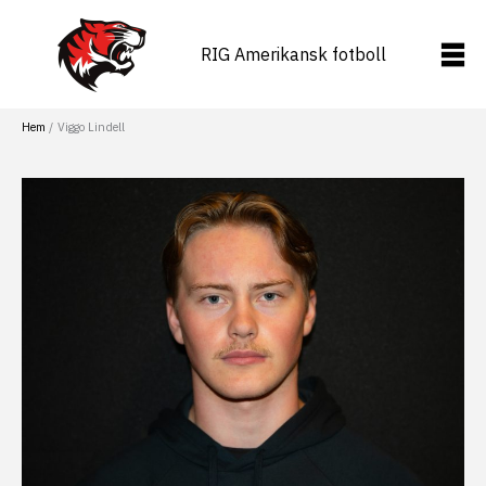
Hoppa
till
RIG Amerikansk fotboll
innehåll
Hem
Viggo Lindell