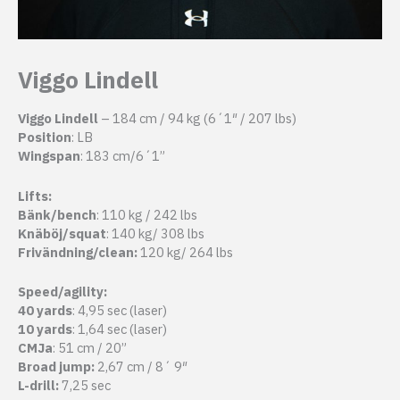
Viggo Lindell
Viggo Lindell
– 184 cm / 94 kg (6´1″ / 207 lbs)
Position
: LB
Wingspan
: 183 cm/6´1”
Lifts:
Bänk/bench
: 110 kg / 242 lbs
Knäböj/squat
: 140 kg/ 308 lbs
Frivändning/clean:
120 kg/ 264 lbs
Speed/agility:
40 yards
: 4,95 sec (laser)
10 yards
: 1,64 sec (laser)
CMJa
: 51 cm / 20”
Broad jump:
2,67 cm / 8´ 9″
L-drill:
7,25 sec