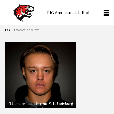
Hoppa
till
RIG Amerikansk fotboll
innehåll
Hem
Theodore Landström