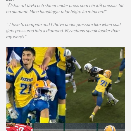
”Älskar att tävla och skiner under press som när kål pressas till
en diamant. Mina handlingar talar högre än mina ord”
” I love to compete and I thrive under pressure like when coal
gets pressured into a diamond. My actions speak louder than
my words”