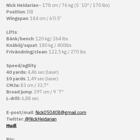
Nick Heidarian
– 178 cm / 76 kg (5´10″ / 170 lbs)
Position
: DB
Wingspan
: 184 cm / 6’0.5”
Lifts
:
Bänk/bench
: 120 kg/ 264 lbs
Knäböj/squat
: 180 kg / 400lbs
Frivändning/clean
: 122,5 kg / 270 lbs
Speed/agility
40 yards:
4,46 sec (laser)
10 yards
: 1,49 sec (laser)
CMJa:
83 cm / 32,7″
Broad jump
: 297 cm / 9´7″
L-drill:
6,88 sec
E-post/mail
:
Nick050408@gmail.com
Twitter
:
@NickHeidarian
Hudl
Bio: