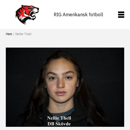
Hoppa
till
RIG Amerikansk fotboll
innehåll
Hem
Nellie Thell