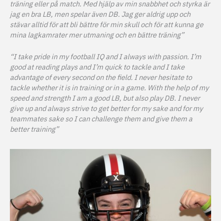
träning eller på match. Med hjälp av min snabbhet och styrka är
jag en bra LB, men spelar även DB. Jag ger aldrig upp och
stävar alltid för att bli bättre för min skull och för att kunna ge
mina lagkamrater mer utmaning och en bättre träning”
“I take pride in my football IQ and I always with passion. I’m
good at reading plays and I’m quick to tackle and I take
advantage of every second on the field. I never hesitate to
tackle whether it is in training or in a game. With the help of my
speed and strength I am a good LB, but also play DB. I never
give up and always strive to get better for my sake and for my
teammates sake so I can challenge them and give them a
better training”