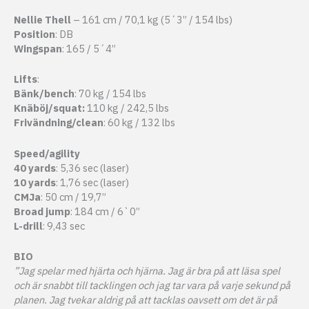
Nellie Thell
– 161 cm / 70,1 kg (5´3” / 154 lbs)
Position
: DB
Wingspan
: 165 / 5´4”
Lifts
:
Bänk/bench
: 70 kg / 154 lbs
Knäböj/squat:
110 kg / 242,5 lbs
Frivändning/clean
: 60 kg / 132 lbs
Speed/agility
40 yards
: 5,36 sec (laser)
10 yards
: 1,76 sec (laser)
CMJa
: 50 cm / 19,7”
Broad jump
: 184 cm / 6`0”
L-drill
: 9,43 sec
BIO
”Jag spelar med hjärta och hjärna. Jag är bra på att läsa spel
och är snabbt till tacklingen och jag tar vara på varje sekund på
planen. Jag tvekar aldrig på att tacklas oavsett om det är på