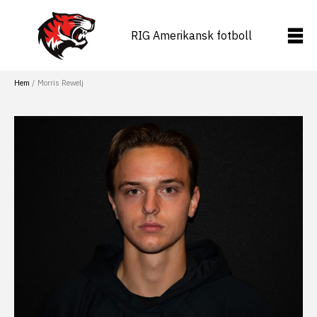
Hoppa
till
RIG Amerikansk fotboll
innehåll
Hem
Morris Rewelj