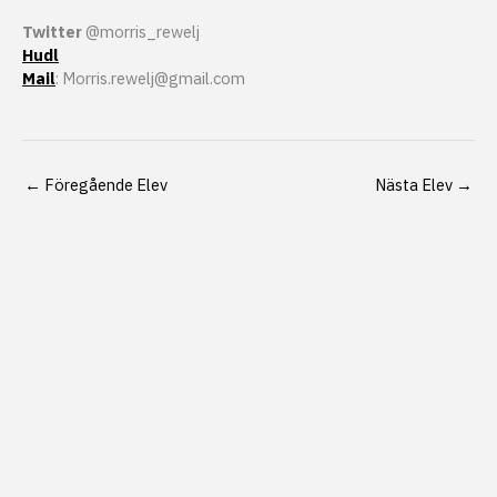
Twitter
@morris_rewelj
Hudl
Mail
: Morris.rewelj@gmail.com
←
Föregående Elev
Nästa Elev
→