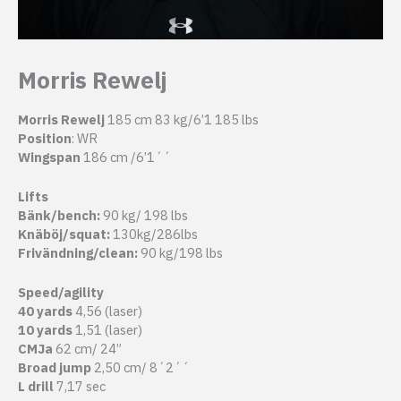
Morris Rewelj
Morris Rewelj
185 cm 83 kg/6’1 185 lbs
Position
: WR
Wingspan
186 cm /6’1´´
Lifts
Bänk/bench:
90 kg/ 198 lbs
Knäböj/squat:
130kg/286lbs
Frivändning/clean:
90 kg/198 lbs
Speed/agility
40 yards
4,56 (laser)
10 yards
1,51 (laser)
CMJa
62 cm/ 24”
Broad jump
2,50 cm/ 8´2´´
L drill
7,17 sec