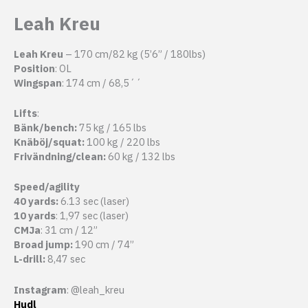
Leah Kreu
Leah Kreu
– 170 cm/82 kg (5’6” / 180lbs)
Position
: OL
Wingspan
: 174 cm / 68,5´´
Lifts
:
Bänk/bench:
75 kg / 165 lbs
Knäböj/squat:
100 kg / 220 lbs
Frivändning/clean:
60 kg / 132 lbs
Speed/agility
40 yards:
6.13 sec (laser)
10 yards
: 1,97 sec (laser)
CMJa
: 31 cm / 12”
Broad jump:
190 cm / 74”
L-drill:
8,47 sec
Instagram
: @leah_kreu
Hudl