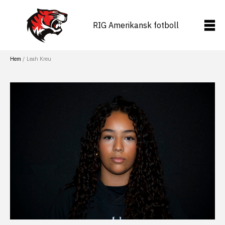
Hoppa
till
RIG Amerikansk fotboll
innehåll
Hem
Leah Kreu