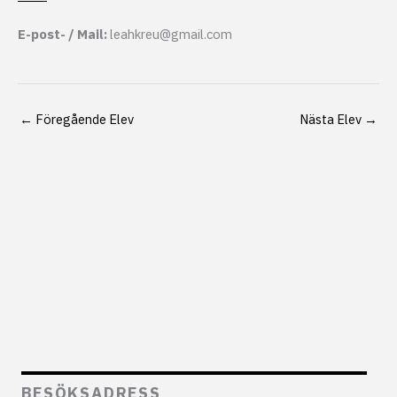
E-post- / Mail:
leahkreu@gmail.com
←
Föregående Elev
Nästa Elev
→
BESÖKSADRESS