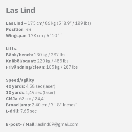
Las Lind
Las Lind
– 175 cm/ 86 kg (5`8,9″ / 189 lbs)
Position
: RB
Wingspan
: 178 cm / 5´10´´
Lifts
:
Bänk/bench:
130 kg / 287 lbs
Knäböj/squat:
220 kg / 485 lbs
Frivändning/clean:
105 kg / 287 lbs
Speed/agility
40 yards:
4,58 sec (laser)
10 yards
: 1,49 sec (laser)
CMJa
: 62 cm / 24,4”
Broad jump
: 2,40 cm / 7´ 8″ Inches”
L-drill:
7,65 sec
E-post- / Mail:
laslind69@gmail.com