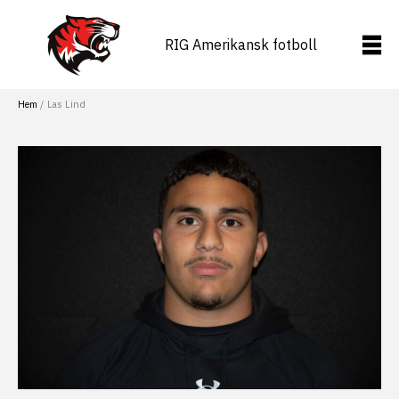
Hoppa
till
RIG Amerikansk fotboll
innehåll
Hem
Las Lind