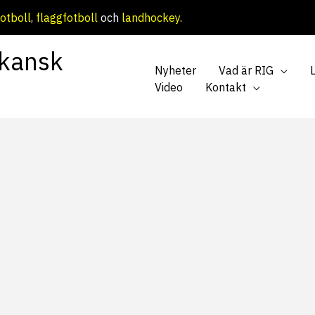
otboll
,
flaggfotboll
och
landhockey
.
kansk
Nyheter
Vad är RIG
Video
Kontakt