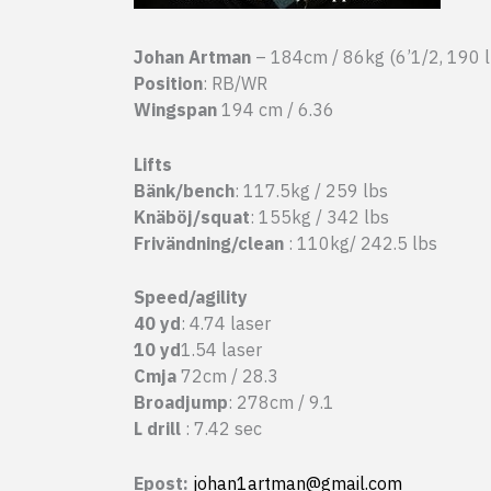
Johan Artman
– 184cm / 86kg (6’1/2, 190 l
Position
: RB/WR
Wingspan
194 cm / 6.36
Lifts
Bänk/bench
: 117.5kg / 259 lbs
Knäböj/squat
: 155kg / 342 lbs
Frivändning/clean
: 110kg/ 242.5 lbs
Speed/agility
40 yd
: 4.74 laser
10 yd
1.54 laser
Cmja
72cm / 28.3
Broadjump
: 278cm / 9.1
L drill
: 7.42 sec
Epost:
johan1artman@gmail.com