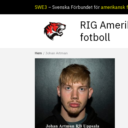
Hoppa
SWE3
– Svenska Förbundet för
amerikansk f
till
innehåll
RIG Ameri
fotboll
Hem
Johan Artman