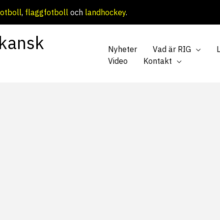
otboll
,
flaggfotboll
och
landhockey
.
kansk
Nyheter
Vad är RIG
Video
Kontakt