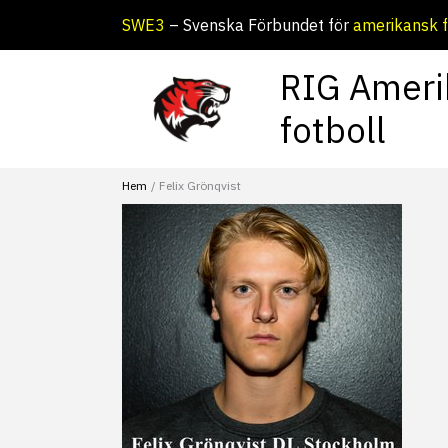
Hoppa
SWE3
– Svenska Förbundet för
amerikansk f
till
innehåll
RIG Ameri
fotboll
Hem
Felix Grönqvist