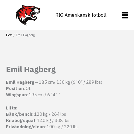
Hoppa
till
RIG Amerikansk fotboll
innehåll
Hem
Emil Hagberg
Emil Hagberg
Emil Hagberg
– 185 cm/ 130 kg (6´0″ / 289 lbs)
Position
: OL
Wingspan
: 195 cm / 6´4´´
Lifts:
Bänk/bench
: 120 kg / 264 lbs
Knäböj/squat
: 140 kg / 308 lbs
Frivändning/clean
: 100 kg / 220 lbs