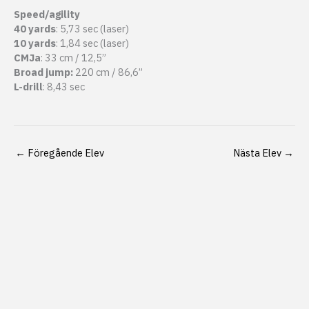
Speed/agility
40 yards
: 5,73 sec (laser)
10 yards
: 1,84 sec (laser)
CMJa
: 33 cm / 12,5”
Broad jump:
220 cm / 86,6”
L-drill
: 8,43 sec
←
Föregående Elev
Nästa Elev
→