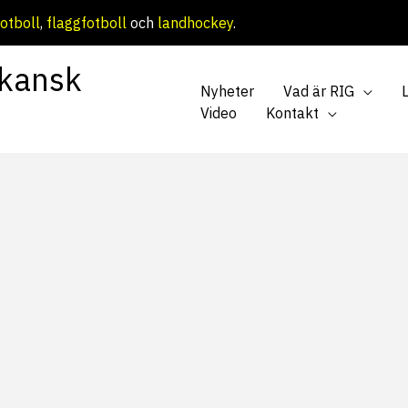
otboll
,
flaggfotboll
och
landhockey
.
kansk
Nyheter
Vad är RIG
Video
Kontakt