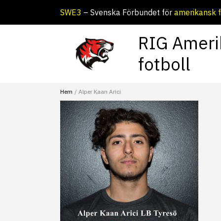
Hoppa
SWE3
– Svenska Förbundet för
amerikansk f
till
innehåll
RIG Ameri
fotboll
Hem
Alper Kaan Arici