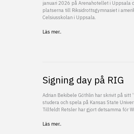
januari 2026 på Arenahotellet i Uppsal
platserna till Riksidrottsgymnasiet i amer
Celsiusskolan i Uppsala.
Kallade
Läs mer..
spelare
till
RIG
Combine
2026
Signing day på RIG
Adrian Bekibele Göthlin har skrivit på sitt 
studera och spela på Kansas State Univer
Tillfeldt Retsler har gjort detsamma för 
Signing
Läs mer..
day