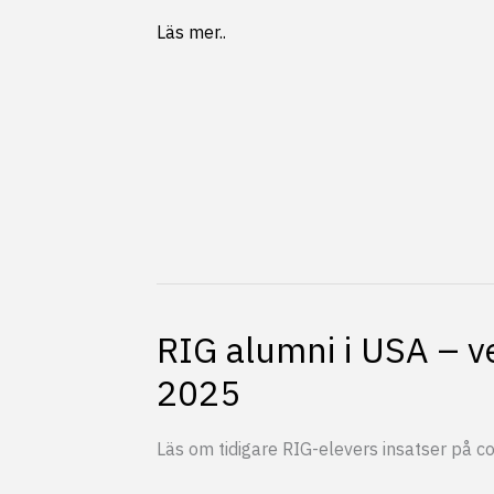
RIG
Läs mer..
alumni
i
USA
–
vecka
14,
2025
RIG alumni i USA – v
2025
Läs om tidigare RIG-elevers insatser på co