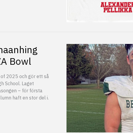
haanhing
ZA Bowl
 of 2025 och gör ett så
gh School. Laget
säsongen – för första
lumn haft en stor del i.