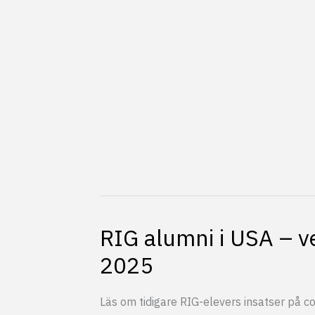
på
RIG
RIG alumni i USA – v
2025
Läs om tidigare RIG-elevers insatser på co