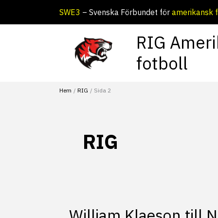
Hoppa
SWE3
– Svenska Förbundet för
amerikansk f
till
innehåll
RIG Ameri
fotboll
Hem
RIG
Sida 2
RIG
William Klaeson till