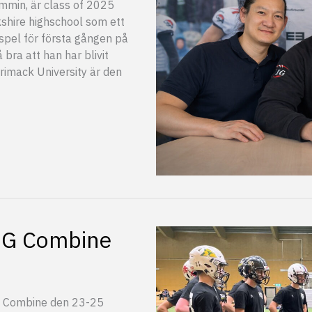
min, är class of 2025
shire highschool som ett
tspel för första gången på
 bra att han har blivit
imack University är den
RIG Combine
IG Combine den 23-25