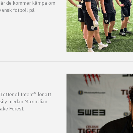
a där de kommer kämpa om
ikansk fotboll på
”Letter of Intent” för att
sity medan Maximilian
Wake Forest.