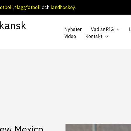
otboll
,
flaggfotboll
och
landhockey
.
kansk
Nyheter
Vad är RIG
Video
Kontakt
 New Mexico