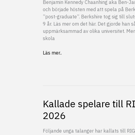
Benjamin Kennedy Chaanhing aka Ben-Jam
och började hösten med att spela på Berk
”post-graduate”. Berkshire tog sig till slu
9 år. Läs mer om det här. Det gjorde han så
uppmärksammad av olika universitet. Merr
skola
Benjamin
Läs mer..
Kennedy
Chaanhing
signar
med
Merrimack
Kallade spelare till 
2026
Följande unga talanger har kallats till R