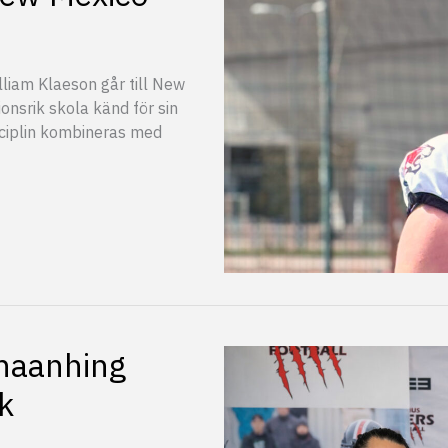
lliam Klaeson går till New
ionsrik skola känd för sin
sciplin kombineras med
haanhing
k