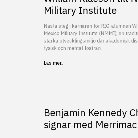
Military Institute
Nästa steg i karriären för RIG-alumnen Wi
Mexico Military Institute (NMMI), en tradit
starka utvecklingsmiljö där akademisk di
fysisk och mental fostran.
William
Läs mer..
Klaeson
till
New
Mexico
Military
Institute
Benjamin Kennedy C
signar med Merrimac