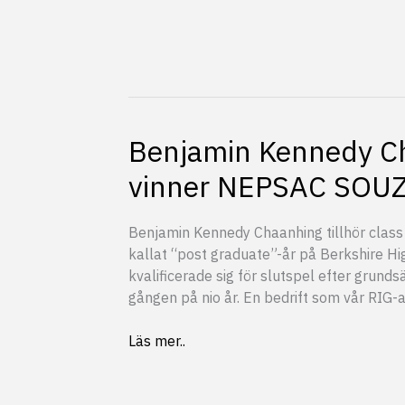
Benjamin Kennedy C
vinner NEPSAC SOU
Benjamin Kennedy Chaanhing tillhör class
kallat “post graduate”-år på Berkshire Hi
kvalificerade sig för slutspel efter grund
gången på nio år. En bedrift som vår RIG-a
Benjamin
Läs mer..
Kennedy
Chaanhing