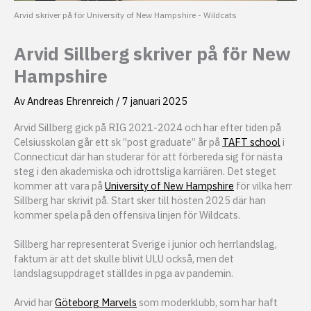
Arvid skriver på för University of New Hampshire - Wildcats
Arvid Sillberg skriver på för New
Hampshire
Av
Andreas Ehrenreich
/
7 januari 2025
Arvid Sillberg gick på RIG 2021-2024 och har efter tiden på
Celsiusskolan går ett sk ”post graduate” år på
TAFT school
i
Connecticut där han studerar för att förbereda sig för nästa
steg i den akademiska och idrottsliga karriären. Det steget
kommer att vara på
University of New Hampshire
för vilka herr
Sillberg har skrivit på. Start sker till hösten 2025 där han
kommer spela på den offensiva linjen för Wildcats.
Sillberg har representerat Sverige i junior och herrlandslag,
faktum är att det skulle blivit ULU också, men det
landslagsuppdraget ställdes in pga av pandemin.
Arvid har
Göteborg Marvels
som moderklubb, som har haft